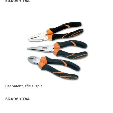
59.00
€ + TVA
Set patent, sfic si spit
55.00
€ + TVA