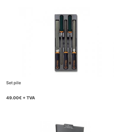
Set pile
49.00
€ + TVA