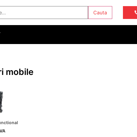
Cauta
T
i mobile
unctional
TVA