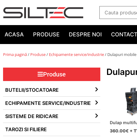
ACASA
PRODUSE
DESPRE NOI
CONTAC
Prima pagină
/
Produse
/
Echipamente service/industrie
/ Dulapuri mobile
Dulapur
Produse
BUTELII/STOCATOARE
ECHIPAMENTE SERVICE/INDUSTRIE
SISTEME DE RIDICARE
Dulap multif
TAROZI SI FILIERE
360.00
€ + 