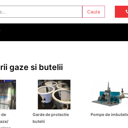
Cauta
T
ii gaze si butelii
 de
Garde de protectie
Pompe de imbuteli
aze/
butelii