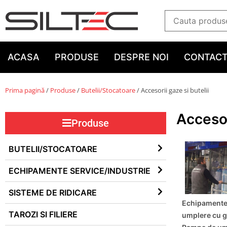
ACASA
PRODUSE
DESPRE NOI
CONTAC
Prima pagină
/
Produse
/
Butelii/Stocatoare
/ Accesorii gaze si butelii
Accesor
Produse
BUTELII/STOCATOARE
ECHIPAMENTE SERVICE/INDUSTRIE
SISTEME DE RIDICARE
Echipamente
TAROZI SI FILIERE
umplere cu g