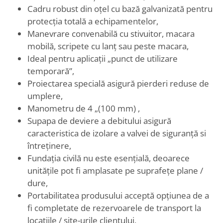
Cadru robust din oțel cu bază galvanizată pentru
protecția totală a echipamentelor,
Manevrare convenabilă cu stivuitor, macara
mobilă, scripete cu lanț sau peste macara,
Ideal pentru aplicații „punct de utilizare
temporară”,
Proiectarea specială asigură pierderi reduse de
umplere,
Manometru de 4 „(100 mm) ,
Supapa de deviere a debitului asigură
caracteristica de izolare a valvei de siguranță si
întreținere,
Fundația civilă nu este esențială, deoarece
unitățile pot fi amplasate pe suprafețe plane /
dure,
Portabilitatea produsului acceptă opțiunea de a
fi completate de rezervoarele de transport la
locațiile / site-urile clientului,