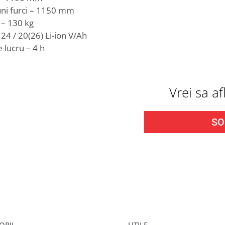
ni furci – 1150 mm
 – 130 kg
 24 / 20(26) Li-ion V/Ah
 lucru – 4 h
Vrei sa a
SO