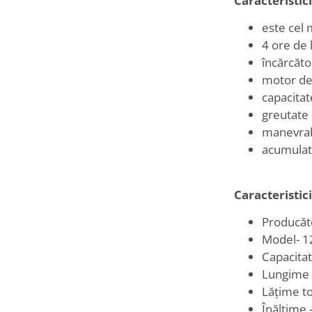
Caracteristici
este cel 
4 ore de 
încărcăto
motor de 
capacitat
greutate 
manevrab
acumulato
Caracteristici
Producăt
Model- 1
Capacita
Lungime 
Lățime t
Înălțime