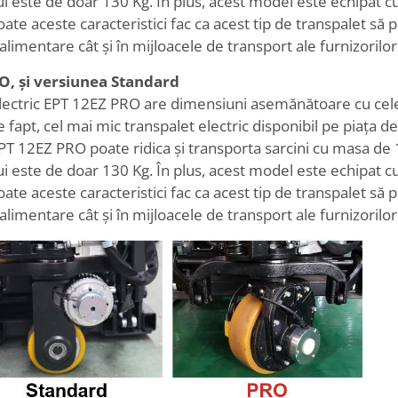
 este de doar 130 Kg. În plus, acest model este echipat cu
te aceste caracteristici fac ca acest tip de transpalet să po
limentare cât și în mijloacele de transport ale furnizorilor
O, și versiunea Standard
lectric EPT 12EZ PRO are dimensiuni asemănătoare cu cele a
e fapt, cel mai mic transpalet electric disponibil pe piața
PT 12EZ PRO poate ridica și transporta sarcini cu masa de 
 este de doar 130 Kg. În plus, acest model este echipat cu
te aceste caracteristici fac ca acest tip de transpalet să po
limentare cât și în mijloacele de transport ale furnizorilor