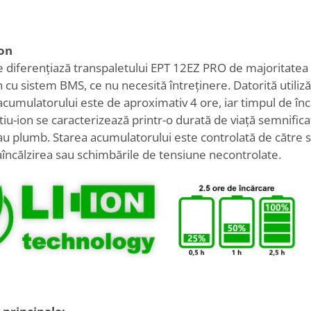
ion
 diferențiază transpaletului EPT 12EZ PRO de majoritatea tr
on cu sistem BMS, ce nu necesită întreținere. Datorită utiliză
acumulatorului este de aproximativ 4 ore, iar timpul de înc
itiu-ion se caracterizează printr-o durată de viață semnific
au plumb. Starea acumulatorului este controlată de către
aîncălzirea sau schimbările de tensiune necontrolate.