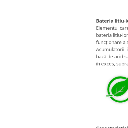
Bateria litiu-
Elementul care
bateria litiu-i
funcționare a 
Acumulatorii l
bază de acid s
în exces, supr