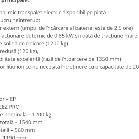
 principale:
mai mic transpalet electric disponibil pe piață
lucru neîntrerupt
r extern (timpul de încărcare al bateriei este de 2,5 ore)
acționare puternic de 0,65 kW și roată de tracțiune mare
e solidă de ridicare (1200 kg)
redusă (120 kg),
ilitate excelentă (rază de întoarcere de 1350 mm)
r litiu-ion ce nu necesită întreținere cu o capacitate de 20
or – EP
2EZ PRO
te nominală – 1200 kg
totală – 1540 mm
otală – 560 mm
 – 1190 mm