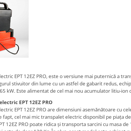
lectric EPT 12EZ PRO, este o versiune mai puternică a transp
rul stivuitor din lume cu un astfel de gabarit redus, echip
,65 kW. Este alimentat de cel mai nou acumulator litiu-ion
electric EPT 12EZ PRO
lectric EPT 12EZ PRO are dimensiuni asemănătoare cu cele a
e fapt, cel mai mic transpalet electric disponibil pe piața
PT 12EZ PRO poate ridica și transporta sarcini cu masa de 