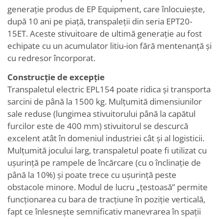
generație produs de EP Equipment, care înlocuiește,
după 10 ani pe piață, transpaleții din seria EPT20-
15ET. Aceste stivuitoare de ultimă generație au fost
echipate cu un acumulator litiu-ion fără mentenanță și
cu redresor încorporat.
Construcție de excepție
Transpaletul electric EPL154 poate ridica și transporta
sarcini de până la 1500 kg. Mulțumită dimensiunilor
sale reduse (lungimea stivuitorului până la capătul
furcilor este de 400 mm) stivuitorul se descurcă
excelent atât în domeniul industriei cât și al logisticii.
Mulțumită jocului larg, transpaletul poate fi utilizat cu
ușurință pe rampele de încărcare (cu o înclinație de
până la 10%) și poate trece cu ușurință peste
obstacole minore. Modul de lucru „țestoasă” permite
funcționarea cu bara de tracțiune în poziție verticală,
fapt ce înlesnește semnificativ manevrarea în spații