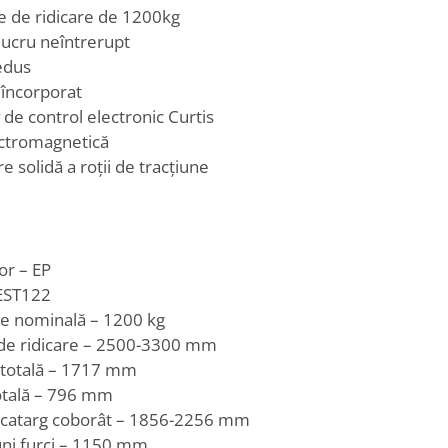
e de ridicare de 1200kg
lucru neîntrerupt
edus
 încorporat
v de control electronic Curtis
ectromagnetică
e solidă a roții de tracțiune
or – EP
EST122
te nominală – 1200 kg
 de ridicare – 2500-3300 mm
totală – 1717 mm
otală – 796 mm
, catarg coborât – 1856-2256 mm
ni furci – 1150 mm