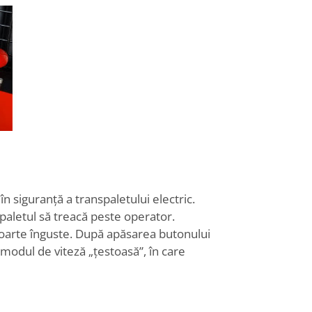
 siguranță a transpaletului electric.
spaletul să treacă peste operator.
foarte înguste. După apăsarea butonului
modul de viteză „țestoasă”, în care