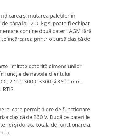
idicarea și mutarea paleților în
 de până la 1200 kg și poate fi echipat
limentare conține două baterii AGM fără
ite încărcarea printr-o sursă clasică de
rte limitate datorită dimensiunilor
n funcție de nevoile clientului,
: 2500, 2700, 3000, 3300 și 3600 mm.
CURTIS.
inere, care permit 4 ore de funcționare
riza clasică de 230 V. După ce bateriile
teriei și durata totala de functionare a
andă.