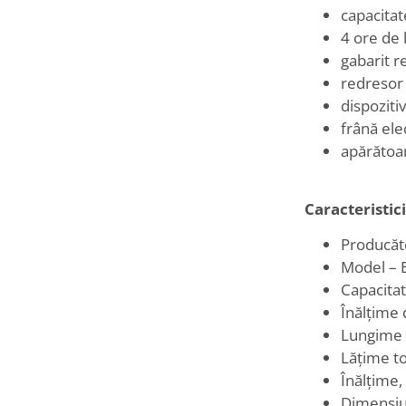
capacitat
4 ore de 
gabarit r
redresor
dispoziti
frână el
apărătoar
Caracteristici
Producăt
Model – 
Capacita
Înălțime
Lungime 
Lățime t
Înălțime
Dimensiu