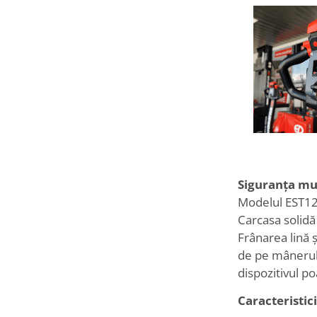
Siguranța mu
Modelul EST122
Carcasa solidă
Frânarea lină 
de pe mânerul 
dispozitivul po
Caracteristic