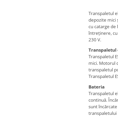
Transpaletul e
depozite mici ș
cu catarge de 
întreținere, c
230 V.
Transpaletul 
Transpaletul E
mici. Motorul 
transpaletul p
Transpaletul E
Bateria
Transpaletul e
continuă. Încăr
sunt încărcate
transpaletului