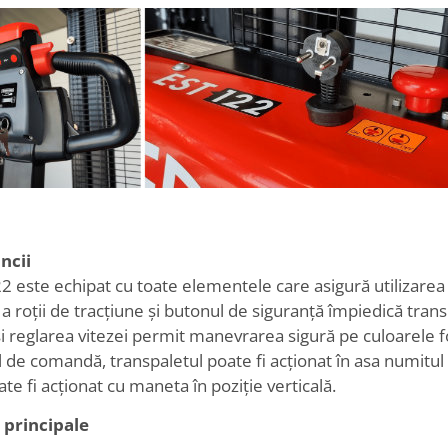
ncii
 este echipat cu toate elementele care asigură utilizarea în
 a roții de tracțiune și butonul de siguranță împiedică tran
și reglarea vitezei permit manevrarea sigură pe culoarele 
de comandă, transpaletul poate fi acționat în asa numitul 
ate fi acționat cu maneta în poziție verticală.
i principale