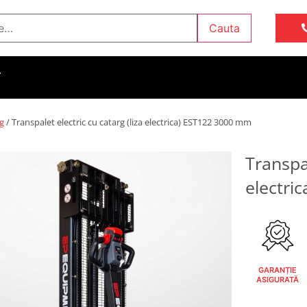
Cauta
T
rg
/ Transpalet electric cu catarg (liza electrica) EST122 3000 mm
Transpal
electri
GARANȚIE
ASIGURATĂ