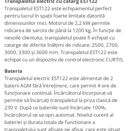
Transpaletul electric cu catarg EST122
Transpaletul EST122 este echipamentul perfect
pentru lucrul în spații foarte limitate datorită
dimensiunilor mici. Motorul de 2,2 kW permite
ridicarea de sarcini de până la 1200 kg. În funcție de
nevoile clientului, transpaletul poate fi echipat cu
catarge de diferite înălțimi de ridicare: 2500, 2700,
3000, 3300 și 3600 mm. Transpaletul EST122 este
echipat cu un dispozitiv de control electronic CURTIS.
Bateria
Transpaletul electric EST122 este alimentat de 2
baterii AGM fără întreținere, care permit 4 ore de
funcționare continuă. Încărcătorul încorporat vă
permite să încărcați transpaletul la priza clasică de
230 V. După ce bateriile sunt încărcate 100%,
încărcătorul se va opri automat. Nivelul curent al
bateriei și durata totala de functionare a
transpaletului sunt afișate pe afișaj, care este situat