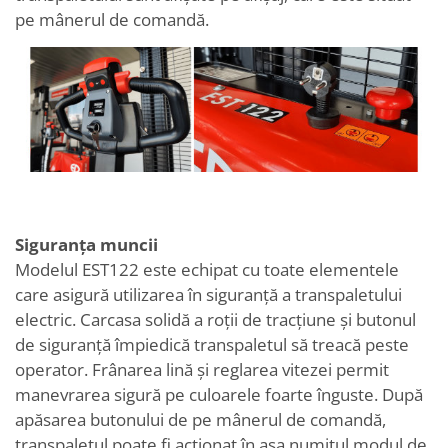
pe mânerul de comandă.
Siguranța muncii
Modelul EST122 este echipat cu toate elementele
care asigură utilizarea în siguranță a transpaletului
electric. Carcasa solidă a roții de tracțiune și butonul
de siguranță împiedică transpaletul să treacă peste
operator. Frânarea lină și reglarea vitezei permit
manevrarea sigură pe culoarele foarte înguste. După
apăsarea butonului de pe mânerul de comandă,
transpaletul poate fi acționat în asa numitul modul de