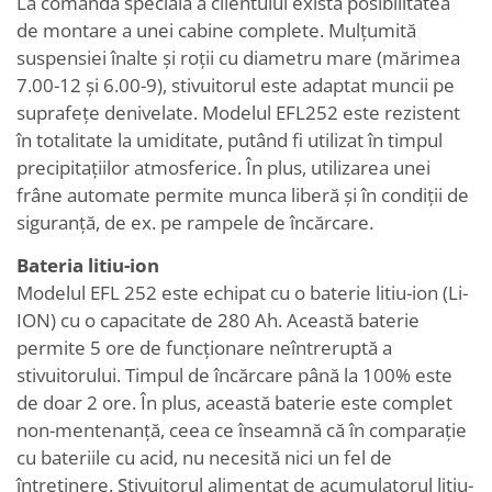
La comanda specială a clientului există posibilitatea
de montare a unei cabine complete. Mulțumită
suspensiei înalte și roții cu diametru mare (mărimea
7.00-12 și 6.00-9), stivuitorul este adaptat muncii pe
suprafețe denivelate. Modelul EFL252 este rezistent
în totalitate la umiditate, putând fi utilizat în timpul
precipitațiilor atmosferice. În plus, utilizarea unei
frâne automate permite munca liberă și în condiții de
siguranță, de ex. pe rampele de încărcare.
Bateria litiu-ion
Modelul EFL 252 este echipat cu o baterie litiu-ion (Li-
ION) cu o capacitate de 280 Ah. Această baterie
permite 5 ore de funcționare neîntreruptă a
stivuitorului. Timpul de încărcare până la 100% este
de doar 2 ore. În plus, această baterie este complet
non-mentenanță, ceea ce înseamnă că în comparație
cu bateriile cu acid, nu necesită nici un fel de
întreținere. Stivuitorul alimentat de acumulatorul litiu-