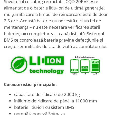
Stivuitorul cu catarg retractabil CQD 20RVF este
alimentat de o baterie litiu-ion de ultimă generație,
mulțumită căreia timpul de reîncărcare este de doar
2,5 ore. Această baterie nu necesită nici un fel de
mentenanță – nu este necesară verificarea stării
bateriei, nici completarea cu apă distilată. Sistemul
BMS ce controlează bateria previne defecțiunile și
crește semnificativ durata de viață a acumulatorului.
Caracteristici principale:
capacitate de ridicare de 2000 kg
înălțime de ridicare de până la 11000 mm
baterie litiu-ion cu sistem BMS
pompă japoneză Shimazu