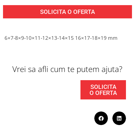
SOLICITA O OFERTA
6×7-8×9-10×11-12×13-14×15 16×17-18×19 mm
Vrei sa afli cum te putem ajuta?
SOLICITA
O OFERTA