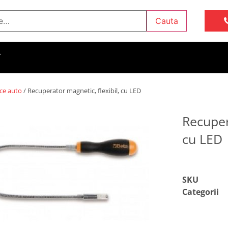
Cauta
T
ice auto
/ Recuperator magnetic, flexibil, cu LED
Recuper
cu LED
SKU
Categorii