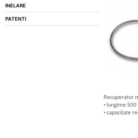
INELARE
PATENTI
Recuperator ma
• lungime 50
• capacitate r