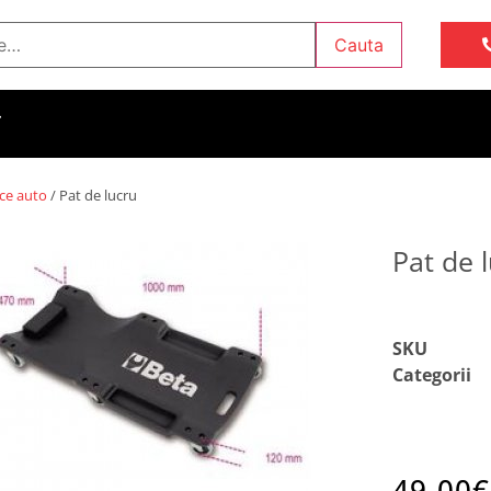
Cauta
T
ice auto
/ Pat de lucru
Pat de 
SKU
Categorii
49.00
€