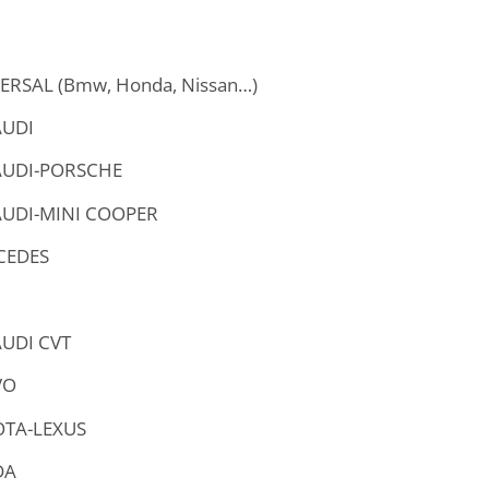
VERSAL (Bmw, Honda, Nissan…)
AUDI
AUDI-PORSCHE
AUDI-MINI COOPER
CEDES
AUDI CVT
VO
OTA-LEXUS
DA