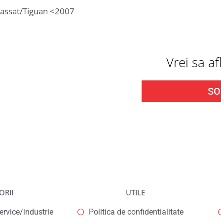
assat/Tiguan <2007
Vrei sa a
SO
ORII
UTILE
rvice/industrie
Politica de confidentialitate