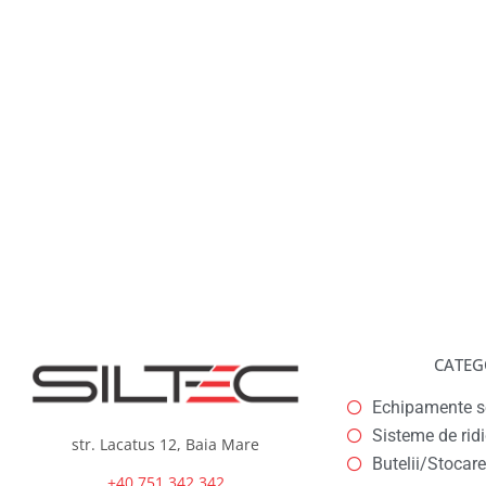
CATEG
Echipamente se
Sisteme de rid
str. Lacatus 12, Baia Mare
Butelii/Stocare
+40 751 342 342