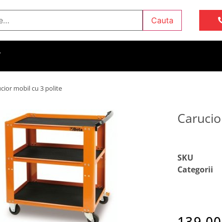
Cauta
T
cior mobil cu 3 polite
Carucio
SKU
Categorii
139.00