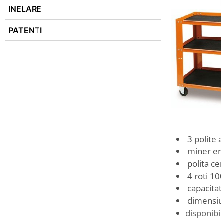
INELARE
PATENTI
3 polite 
miner e
polita ce
4 roti 10
capacitat
dimensi
disponibil