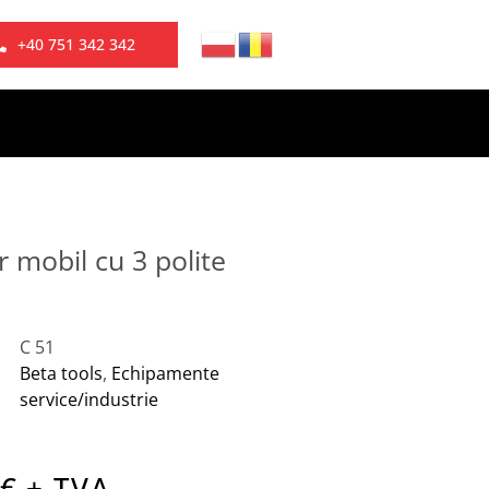
+40 751 342 342
r mobil cu 3 polite
C 51
Beta tools
,
Echipamente
service/industrie
€ + TVA