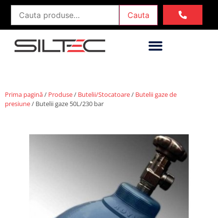
Cauta
Prima pagină
/
Produse
/
Butelii/Stocatoare
/
Butelii gaze de
presiune
/ Butelii gaze 50L/230 bar